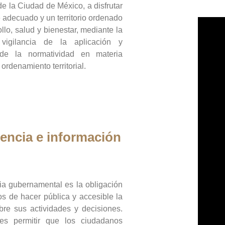
de la Ciudad de México, a disfrutar
 adecuado y un territorio ordenado
llo, salud y bienestar, mediante la
vigilancia de la aplicación y
 de la normatividad en materia
 ordenamiento territorial.
encia e información
ia gubernamental es la obligación
os de hacer pública y accesible la
bre sus actividades y decisiones.
es permitir que los ciudadanos