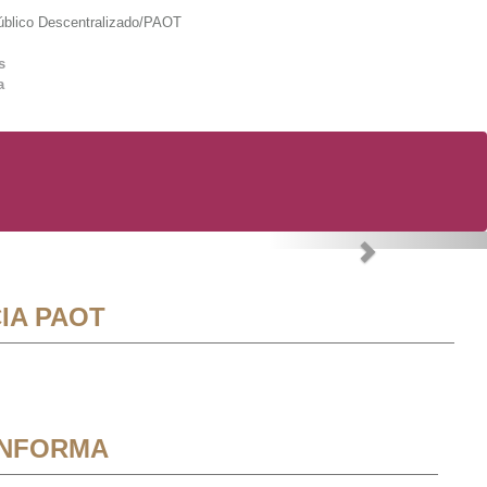
lico Descentralizado/PAOT
s
a
Next
IA PAOT
INFORMA