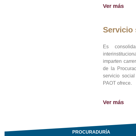
Ver más
Servicio 
Es consolid
interinstituci
imparten carre
de la Procura
servicio socia
PAOT ofrece.
Ver más
PROCURADURÍA