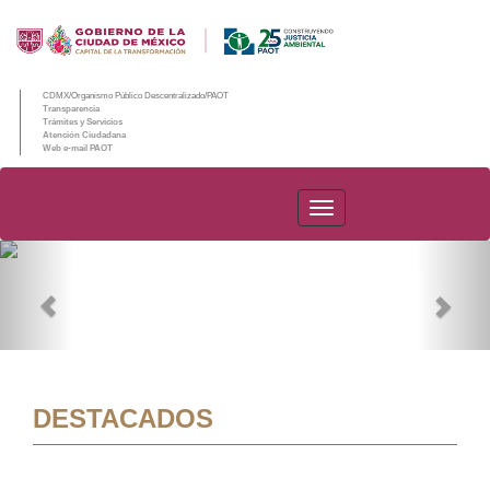
CDMX/Organismo Público Descentralizado/PAOT
Transparencia
Trámites y Servicios
Atención Ciudadana
Web e-mail PAOT
PAOT
Previous
Nex
DESTACADOS