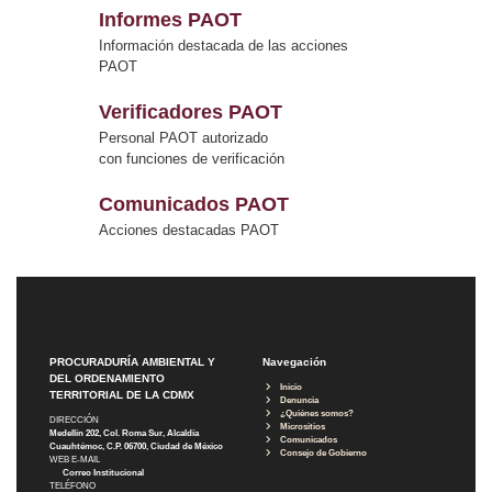
Informes PAOT
Información destacada de las acciones
PAOT
Verificadores PAOT
Personal PAOT autorizado
con funciones de verificación
Comunicados PAOT
Acciones destacadas PAOT
PROCURADURÍA AMBIENTAL Y
Navegación
DEL ORDENAMIENTO
Inicio
TERRITORIAL DE LA CDMX
Denuncia
¿Quiénes somos?
DIRECCIÓN
Micrositios
Medellín 202, Col. Roma Sur, Alcaldía
Comunicados
Cuauhtémoc, C.P. 06700, Ciudad de México
Consejo de Gobierno
WEB E-MAIL
Correo Institucional
TELÉFONO