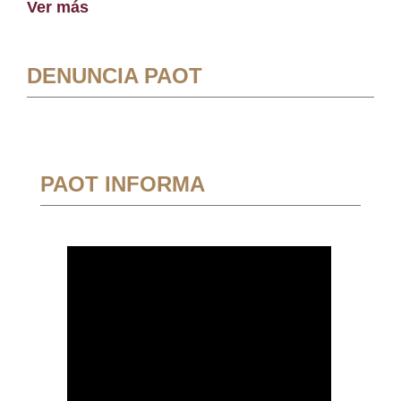
Ver más
DENUNCIA PAOT
PAOT INFORMA