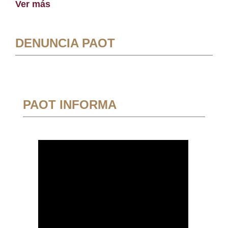
Ver más
DENUNCIA PAOT
PAOT INFORMA