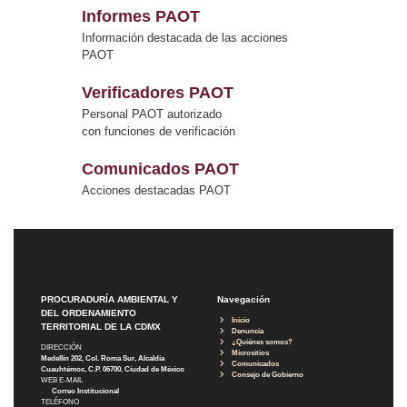
Informes PAOT
Información destacada de las acciones
PAOT
Verificadores PAOT
Personal PAOT autorizado
con funciones de verificación
Comunicados PAOT
Acciones destacadas PAOT
PROCURADURÍA AMBIENTAL Y
Navegación
DEL ORDENAMIENTO
Inicio
TERRITORIAL DE LA CDMX
Denuncia
¿Quiénes somos?
DIRECCIÓN
Micrositios
Medellín 202, Col. Roma Sur, Alcaldía
Comunicados
Cuauhtémoc, C.P. 06700, Ciudad de México
Consejo de Gobierno
WEB E-MAIL
Correo Institucional
TELÉFONO