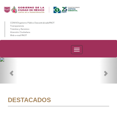
CDMX/Organismo Público Descentralizado/PAOT
Transparencia
Trámites y Servicios
Atención Ciudadana
Web e-mail PAOT
PAOT
Previous
Nex
DESTACADOS