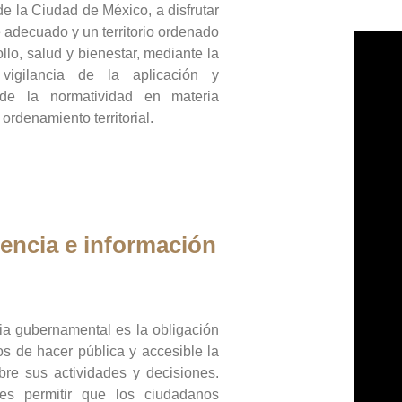
de la Ciudad de México, a disfrutar
 adecuado y un territorio ordenado
llo, salud y bienestar, mediante la
vigilancia de la aplicación y
 de la normatividad en materia
 ordenamiento territorial.
encia e información
ia gubernamental es la obligación
os de hacer pública y accesible la
bre sus actividades y decisiones.
es permitir que los ciudadanos