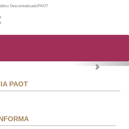
lico Descentralizado/PAOT
s
a
Next
IA PAOT
INFORMA