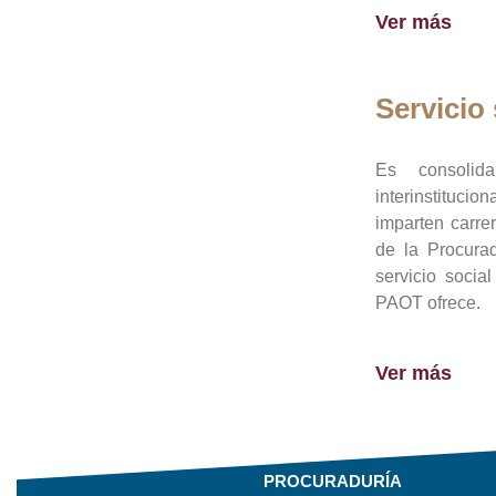
Ver más
Servicio 
Es consolid
interinstituci
imparten carre
de la Procura
servicio socia
PAOT ofrece.
Ver más
PROCURADURÍA