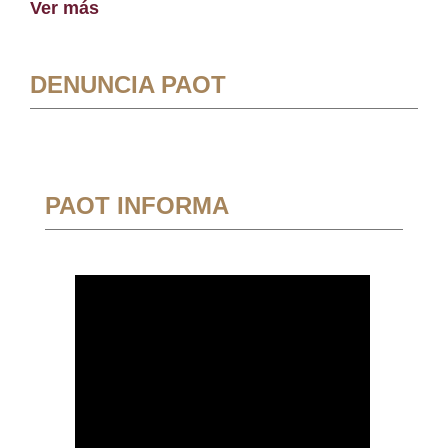
Ver más
DENUNCIA PAOT
PAOT INFORMA