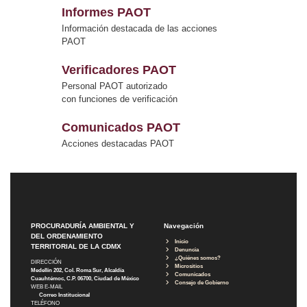
Informes PAOT
Información destacada de las acciones
PAOT
Verificadores PAOT
Personal PAOT autorizado
con funciones de verificación
Comunicados PAOT
Acciones destacadas PAOT
PROCURADURÍA AMBIENTAL Y
Navegación
DEL ORDENAMIENTO
Inicio
TERRITORIAL DE LA CDMX
Denuncia
¿Quiénes somos?
DIRECCIÓN
Micrositios
Medellín 202, Col. Roma Sur, Alcaldía
Comunicados
Cuauhtémoc, C.P. 06700, Ciudad de México
Consejo de Gobierno
WEB E-MAIL
Correo Institucional
TELÉFONO