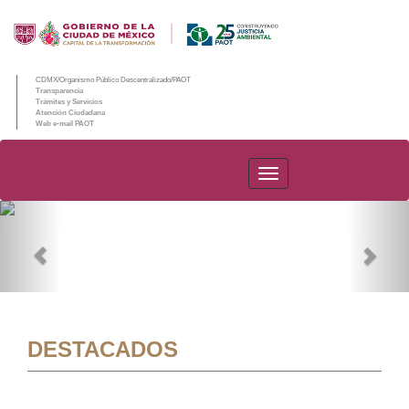
CDMX/Organismo Público Descentralizado/PAOT
Transparencia
Trámites y Servicios
Atención Ciudadana
Web e-mail PAOT
PAOT
Previous
Nex
DESTACADOS