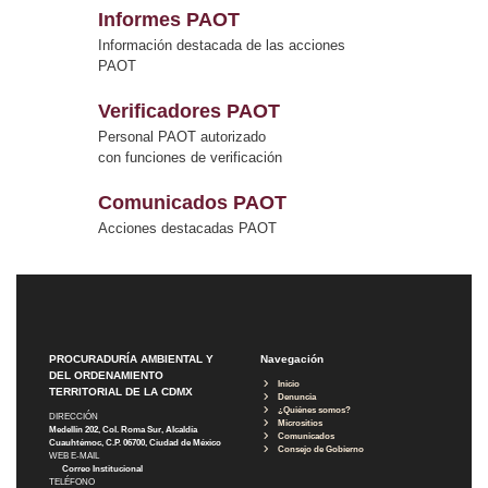
Informes PAOT
Información destacada de las acciones
PAOT
Verificadores PAOT
Personal PAOT autorizado
con funciones de verificación
Comunicados PAOT
Acciones destacadas PAOT
PROCURADURÍA AMBIENTAL Y
Navegación
DEL ORDENAMIENTO
Inicio
TERRITORIAL DE LA CDMX
Denuncia
¿Quiénes somos?
DIRECCIÓN
Micrositios
Medellín 202, Col. Roma Sur, Alcaldía
Comunicados
Cuauhtémoc, C.P. 06700, Ciudad de México
Consejo de Gobierno
WEB E-MAIL
Correo Institucional
TELÉFONO