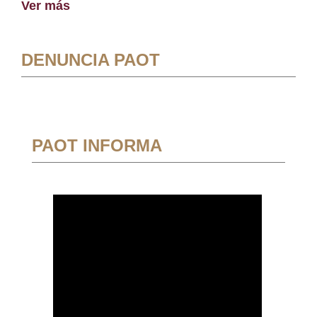
Ver más
DENUNCIA PAOT
PAOT INFORMA