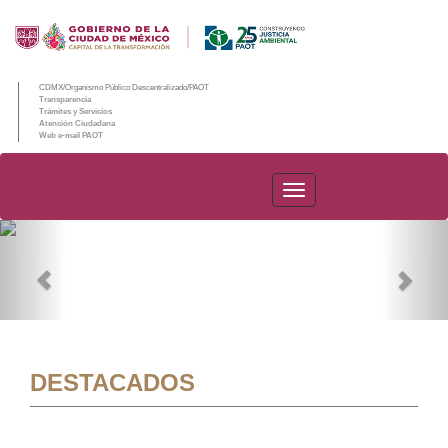
CDMX/Organismo Público Descentralizado/PAOT
Transparencia
Trámites y Servicios
Atención Ciudadana
Web e-mail PAOT
PAOT
Previous
Nex
DESTACADOS