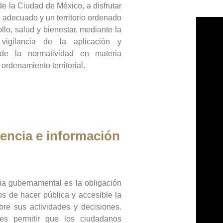
de la Ciudad de México, a disfrutar
 adecuado y un territorio ordenado
llo, salud y bienestar, mediante la
vigilancia de la aplicación y
 de la normatividad en materia
 ordenamiento territorial.
encia e información
ia gubernamental es la obligación
os de hacer pública y accesible la
bre sus actividades y decisiones.
es permitir que los ciudadanos