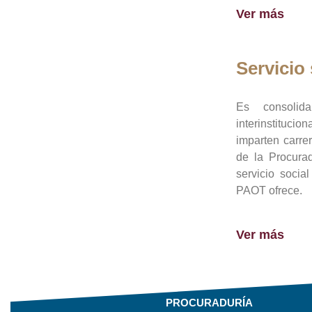
Ver más
Servicio 
Es consolid
interinstituci
imparten carre
de la Procura
servicio socia
PAOT ofrece.
Ver más
PROCURADURÍA