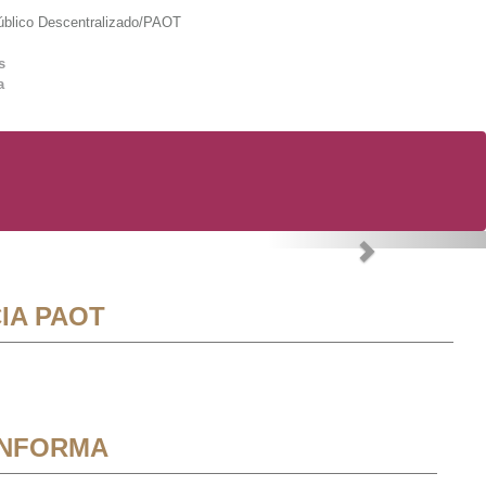
lico Descentralizado/PAOT
s
a
Next
IA PAOT
INFORMA