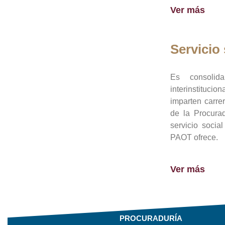
Ver más
Servicio 
Es consolid
interinstituci
imparten carre
de la Procura
servicio socia
PAOT ofrece.
Ver más
PROCURADURÍA