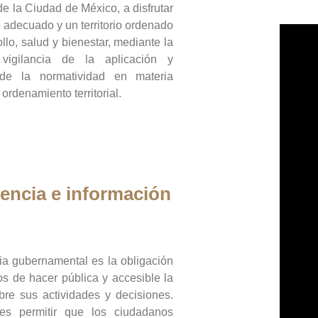
de la Ciudad de México, a disfrutar
 adecuado y un territorio ordenado
llo, salud y bienestar, mediante la
vigilancia de la aplicación y
 de la normatividad en materia
 ordenamiento territorial.
encia e información
ia gubernamental es la obligación
os de hacer pública y accesible la
bre sus actividades y decisiones.
es permitir que los ciudadanos