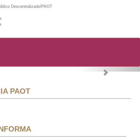
lico Descentralizado/PAOT
s
a
Next
IA PAOT
INFORMA