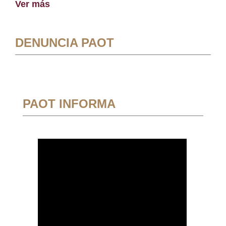
Ver más
DENUNCIA PAOT
PAOT INFORMA