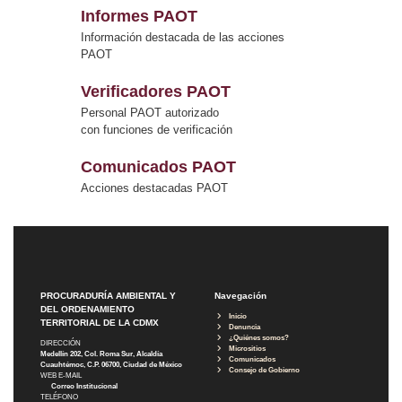
Informes PAOT
Información destacada de las acciones
PAOT
Verificadores PAOT
Personal PAOT autorizado
con funciones de verificación
Comunicados PAOT
Acciones destacadas PAOT
PROCURADURÍA AMBIENTAL Y
Navegación
DEL ORDENAMIENTO
Inicio
TERRITORIAL DE LA CDMX
Denuncia
¿Quiénes somos?
DIRECCIÓN
Micrositios
Medellín 202, Col. Roma Sur, Alcaldía
Comunicados
Cuauhtémoc, C.P. 06700, Ciudad de México
Consejo de Gobierno
WEB E-MAIL
Correo Institucional
TELÉFONO