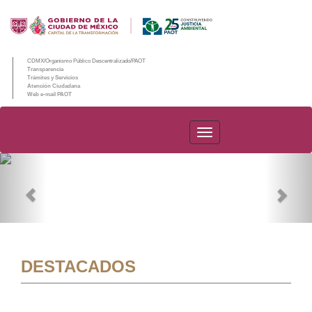
CDMX/Organismo Público Descentralizado/PAOT
Transparencia
Trámites y Servicios
Atención Ciudadana
Web e-mail PAOT
PAOT
Previous
Nex
DESTACADOS