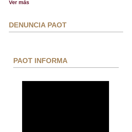
Ver más
DENUNCIA PAOT
PAOT INFORMA