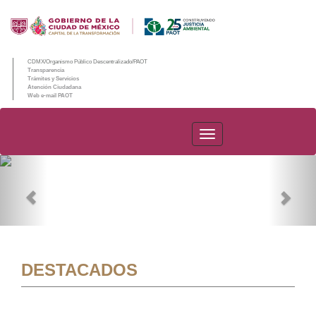
CDMX/Organismo Público Descentralizado/PAOT
Transparencia
Trámites y Servicios
Atención Ciudadana
Web e-mail PAOT
PAOT
Previous
Nex
DESTACADOS