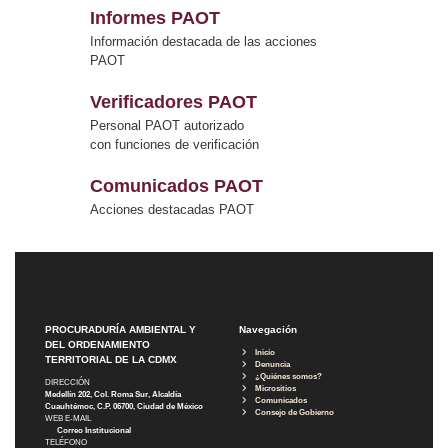
Informes PAOT
Información destacada de las acciones
PAOT
Verificadores PAOT
Personal PAOT autorizado
con funciones de verificación
Comunicados PAOT
Acciones destacadas PAOT
PROCURADURÍA AMBIENTAL Y
Navegación
DEL ORDENAMIENTO
Inicio
TERRITORIAL DE LA CDMX
Denuncia
¿Quiénes somos?
DIRECCIÓN
Micrositios
Medellín 202, Col. Roma Sur, Alcaldía
Comunicados
Cuauhtémoc, C.P. 06700, Ciudad de México
Consejo de Gobierno
WEB E-MAIL
Correo Institucional
TELÉFONO