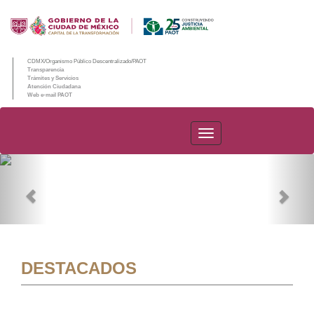
CDMX/Organismo Público Descentralizado/PAOT
Transparencia
Trámites y Servicios
Atención Ciudadana
Web e-mail PAOT
PAOT
Previous
Nex
DESTACADOS