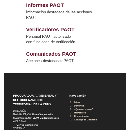
Informes PAOT
Información destacada de las acciones
PAOT
Verificadores PAOT
Personal PAOT autorizado
con funciones de verificación
Comunicados PAOT
Acciones destacadas PAOT
PROCURADURÍA AMBIENTAL Y
Navegación
DEL ORDENAMIENTO
Inicio
TERRITORIAL DE LA CDMX
Denuncia
¿Quiénes somos?
DIRECCIÓN
Micrositios
Medellín 202, Col. Roma Sur, Alcaldía
Comunicados
Cuauhtémoc, C.P. 06700, Ciudad de México
Consejo de Gobierno
WEB E-MAIL
Correo Institucional
TELÉFONO