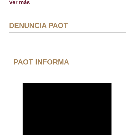
Ver más
DENUNCIA PAOT
PAOT INFORMA