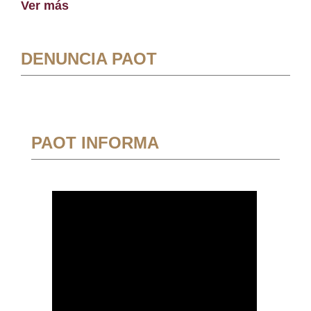
Ver más
DENUNCIA PAOT
PAOT INFORMA