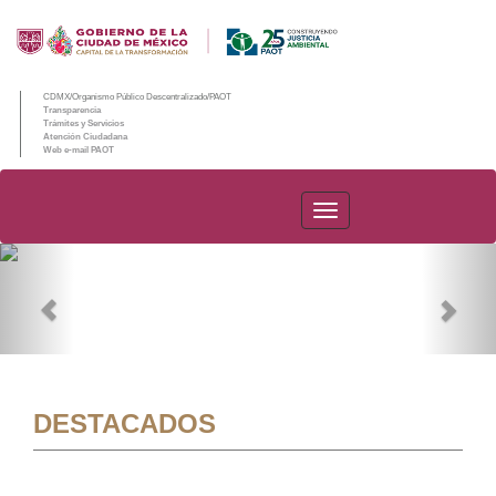
CDMX/Organismo Público Descentralizado/PAOT
Transparencia
Trámites y Servicios
Atención Ciudadana
Web e-mail PAOT
PAOT
Previous
Nex
DESTACADOS