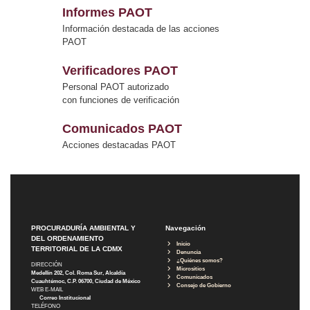
Informes PAOT
Información destacada de las acciones
PAOT
Verificadores PAOT
Personal PAOT autorizado
con funciones de verificación
Comunicados PAOT
Acciones destacadas PAOT
PROCURADURÍA AMBIENTAL Y
Navegación
DEL ORDENAMIENTO
Inicio
TERRITORIAL DE LA CDMX
Denuncia
¿Quiénes somos?
DIRECCIÓN
Micrositios
Medellín 202, Col. Roma Sur, Alcaldía
Comunicados
Cuauhtémoc, C.P. 06700, Ciudad de México
Consejo de Gobierno
WEB E-MAIL
Correo Institucional
TELÉFONO