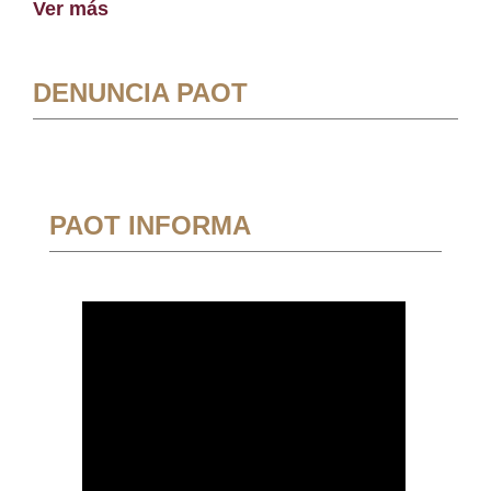
Ver más
DENUNCIA PAOT
PAOT INFORMA