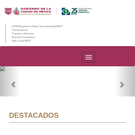
CDMX/Organismo Público Descentralizado/PAOT
Transparencia
Trámites y Servicios
Atención Ciudadana
Web e-mail PAOT
PAOT
Previous
Nex
DESTACADOS