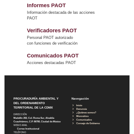
Informes PAOT
Información destacada de las acciones
PAOT
Verificadores PAOT
Personal PAOT autorizado
con funciones de verificación
Comunicados PAOT
Acciones destacadas PAOT
PROCURADURÍA AMBIENTAL Y
Navegación
DEL ORDENAMIENTO
Inicio
TERRITORIAL DE LA CDMX
Denuncia
¿Quiénes somos?
DIRECCIÓN
Micrositios
Medellín 202, Col. Roma Sur, Alcaldía
Comunicados
Cuauhtémoc, C.P. 06700, Ciudad de México
Consejo de Gobierno
WEB E-MAIL
Correo Institucional
TELÉFONO