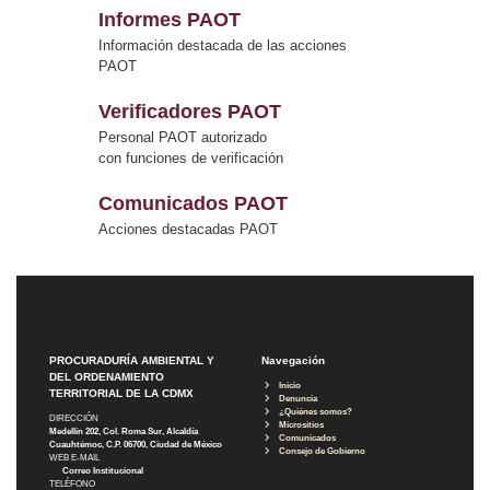
Informes PAOT
Información destacada de las acciones
PAOT
Verificadores PAOT
Personal PAOT autorizado
con funciones de verificación
Comunicados PAOT
Acciones destacadas PAOT
PROCURADURÍA AMBIENTAL Y
Navegación
DEL ORDENAMIENTO
Inicio
TERRITORIAL DE LA CDMX
Denuncia
¿Quiénes somos?
DIRECCIÓN
Micrositios
Medellín 202, Col. Roma Sur, Alcaldía
Comunicados
Cuauhtémoc, C.P. 06700, Ciudad de México
Consejo de Gobierno
WEB E-MAIL
Correo Institucional
TELÉFONO