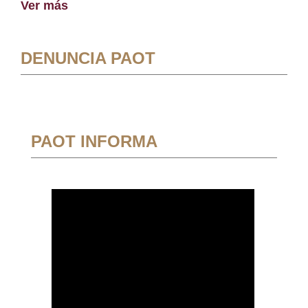
Ver más
DENUNCIA PAOT
PAOT INFORMA