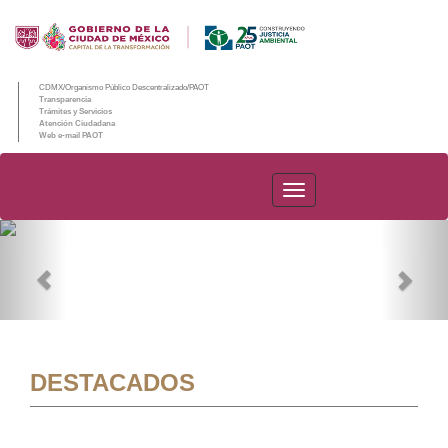
CDMX/Organismo Público Descentralizado/PAOT
Transparencia
Trámites y Servicios
Atención Ciudadana
Web e-mail PAOT
PAOT
Previous
Nex
DESTACADOS