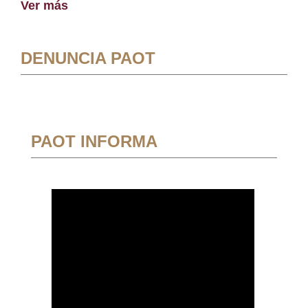
Ver más
DENUNCIA PAOT
PAOT INFORMA