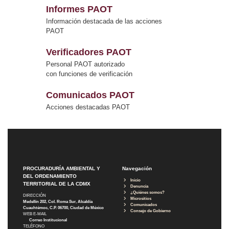
Informes PAOT
Información destacada de las acciones
PAOT
Verificadores PAOT
Personal PAOT autorizado
con funciones de verificación
Comunicados PAOT
Acciones destacadas PAOT
PROCURADURÍA AMBIENTAL Y
Navegación
DEL ORDENAMIENTO
Inicio
TERRITORIAL DE LA CDMX
Denuncia
¿Quiénes somos?
DIRECCIÓN
Micrositios
Medellín 202, Col. Roma Sur, Alcaldía
Comunicados
Cuauhtémoc, C.P. 06700, Ciudad de México
Consejo de Gobierno
WEB E-MAIL
Correo Institucional
TELÉFONO