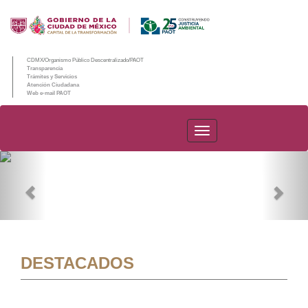
CDMX/Organismo Público Descentralizado/PAOT
Transparencia
Trámites y Servicios
Atención Ciudadana
Web e-mail PAOT
PAOT
Previous
Nex
DESTACADOS