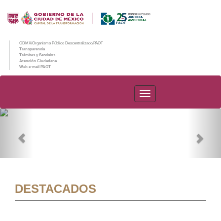
CDMX/Organismo Público Descentralizado/PAOT
Transparencia
Trámites y Servicios
Atención Ciudadana
Web e-mail PAOT
PAOT
Previous
Nex
DESTACADOS