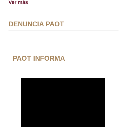
Ver más
DENUNCIA PAOT
PAOT INFORMA