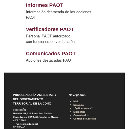
Informes PAOT
Información destacada de las acciones
PAOT
Verificadores PAOT
Personal PAOT autorizado
con funciones de verificación
Comunicados PAOT
Acciones destacadas PAOT
PROCURADURÍA AMBIENTAL Y
Navegación
DEL ORDENAMIENTO
Inicio
TERRITORIAL DE LA CDMX
Denuncia
¿Quiénes somos?
DIRECCIÓN
Micrositios
Medellín 202, Col. Roma Sur, Alcaldía
Comunicados
Cuauhtémoc, C.P. 06700, Ciudad de México
Consejo de Gobierno
WEB E-MAIL
Correo Institucional
TELÉFONO