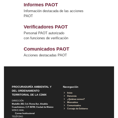
Informes PAOT
Información destacada de las acciones
PAOT
Verificadores PAOT
Personal PAOT autorizado
con funciones de verificación
Comunicados PAOT
Acciones destacadas PAOT
PROCURADURÍA AMBIENTAL Y
Navegación
DEL ORDENAMIENTO
Inicio
TERRITORIAL DE LA CDMX
Denuncia
¿Quiénes somos?
DIRECCIÓN
Micrositios
Medellín 202, Col. Roma Sur, Alcaldía
Comunicados
Cuauhtémoc, C.P. 06700, Ciudad de México
Consejo de Gobierno
WEB E-MAIL
Correo Institucional
TELÉFONO