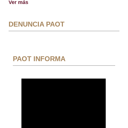
Ver más
DENUNCIA PAOT
PAOT INFORMA