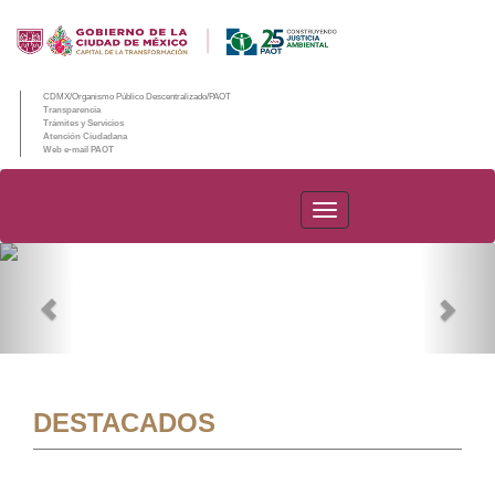
CDMX/Organismo Público Descentralizado/PAOT
Transparencia
Trámites y Servicios
Atención Ciudadana
Web e-mail PAOT
PAOT
Previous
Nex
DESTACADOS