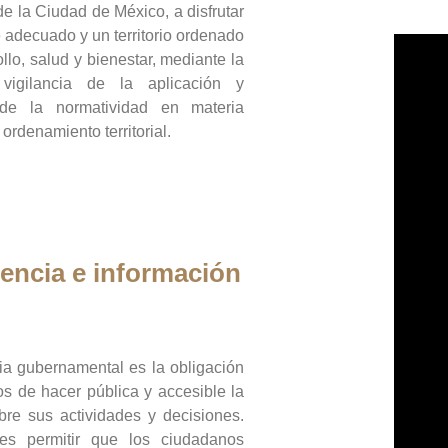
de la Ciudad de México, a disfrutar
 adecuado y un territorio ordenado
llo, salud y bienestar, mediante la
vigilancia de la aplicación y
 de la normatividad en materia
 ordenamiento territorial.
encia e información
ia gubernamental es la obligación
os de hacer pública y accesible la
bre sus actividades y decisiones.
es permitir que los ciudadanos