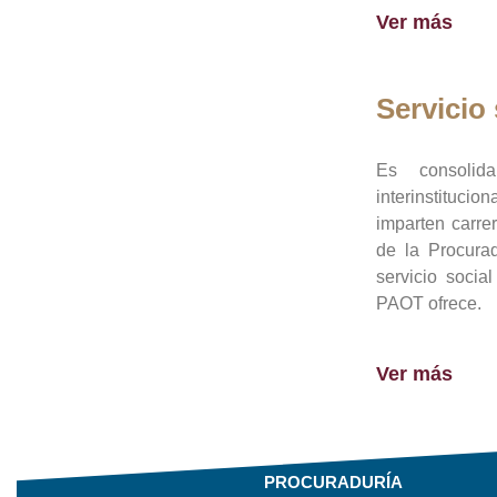
Ver más
Servicio 
Es consolid
interinstituci
imparten carre
de la Procura
servicio socia
PAOT ofrece.
Ver más
PROCURADURÍA