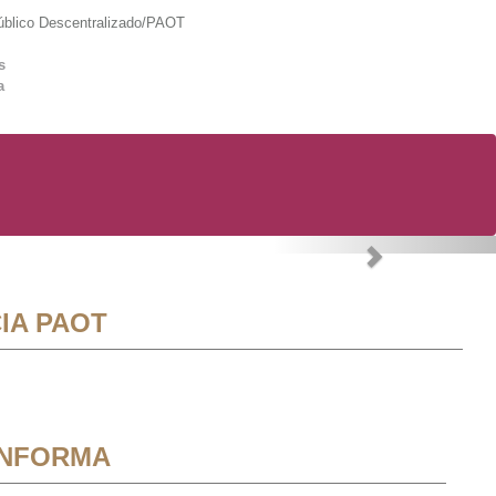
lico Descentralizado/PAOT
s
a
Next
IA PAOT
INFORMA