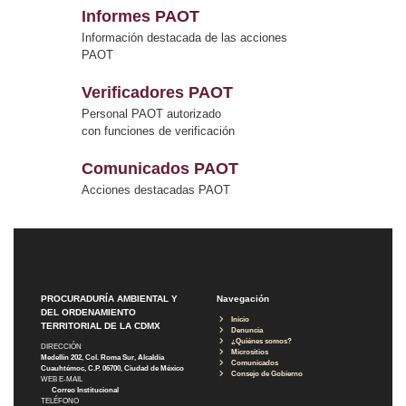
Informes PAOT
Información destacada de las acciones
PAOT
Verificadores PAOT
Personal PAOT autorizado
con funciones de verificación
Comunicados PAOT
Acciones destacadas PAOT
PROCURADURÍA AMBIENTAL Y
Navegación
DEL ORDENAMIENTO
Inicio
TERRITORIAL DE LA CDMX
Denuncia
¿Quiénes somos?
DIRECCIÓN
Micrositios
Medellín 202, Col. Roma Sur, Alcaldía
Comunicados
Cuauhtémoc, C.P. 06700, Ciudad de México
Consejo de Gobierno
WEB E-MAIL
Correo Institucional
TELÉFONO