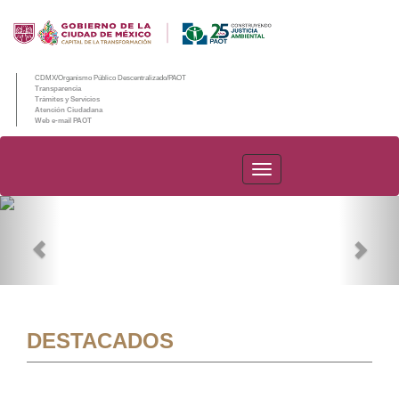
CDMX/Organismo Público Descentralizado/PAOT
Transparencia
Trámites y Servicios
Atención Ciudadana
Web e-mail PAOT
PAOT
Previous
Nex
DESTACADOS