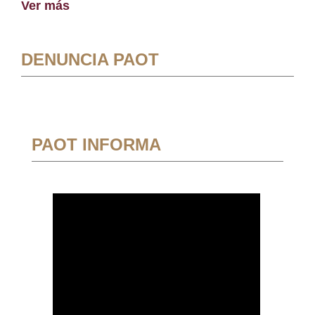
Ver más
DENUNCIA PAOT
PAOT INFORMA