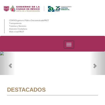
CDMX/Organismo Público Descentralizado/PAOT
Transparencia
Trámites y Servicios
Atención Ciudadana
Web e-mail PAOT
PAOT
Previous
Nex
DESTACADOS