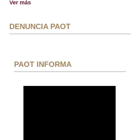
Ver más
DENUNCIA PAOT
PAOT INFORMA