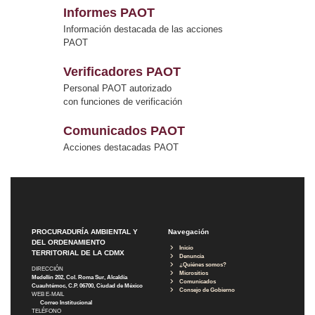
Informes PAOT
Información destacada de las acciones
PAOT
Verificadores PAOT
Personal PAOT autorizado
con funciones de verificación
Comunicados PAOT
Acciones destacadas PAOT
PROCURADURÍA AMBIENTAL Y
Navegación
DEL ORDENAMIENTO
Inicio
TERRITORIAL DE LA CDMX
Denuncia
¿Quiénes somos?
DIRECCIÓN
Micrositios
Medellín 202, Col. Roma Sur, Alcaldía
Comunicados
Cuauhtémoc, C.P. 06700, Ciudad de México
Consejo de Gobierno
WEB E-MAIL
Correo Institucional
TELÉFONO