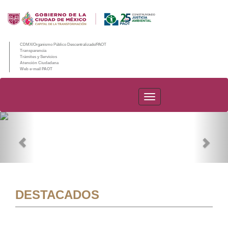
CDMX/Organismo Público Descentralizado/PAOT
Transparencia
Trámites y Servicios
Atención Ciudadana
Web e-mail PAOT
PAOT
Previous
Nex
DESTACADOS