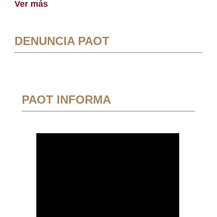
Ver más
DENUNCIA PAOT
PAOT INFORMA