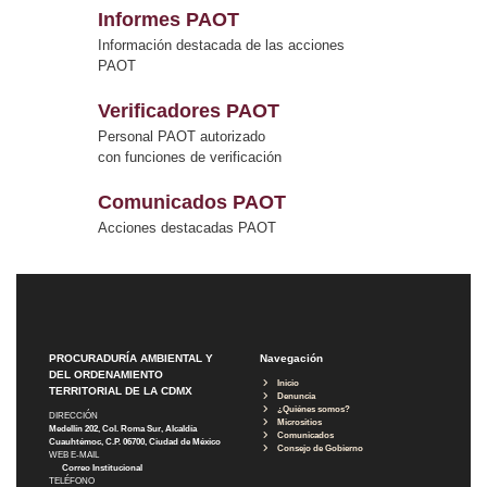
Informes PAOT
Información destacada de las acciones
PAOT
Verificadores PAOT
Personal PAOT autorizado
con funciones de verificación
Comunicados PAOT
Acciones destacadas PAOT
PROCURADURÍA AMBIENTAL Y
Navegación
DEL ORDENAMIENTO
Inicio
TERRITORIAL DE LA CDMX
Denuncia
¿Quiénes somos?
DIRECCIÓN
Micrositios
Medellín 202, Col. Roma Sur, Alcaldía
Comunicados
Cuauhtémoc, C.P. 06700, Ciudad de México
Consejo de Gobierno
WEB E-MAIL
Correo Institucional
TELÉFONO