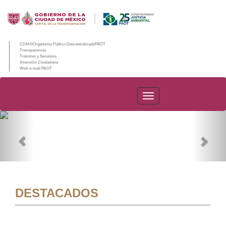
CDMX/Organismo Público Descentralizado/PAOT
Transparencia
Trámites y Servicios
Atención Ciudadana
Web e-mail PAOT
PAOT
Previous
Nex
DESTACADOS