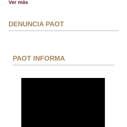
Ver más
DENUNCIA PAOT
PAOT INFORMA