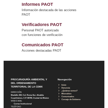
Informes PAOT
Información destacada de las acciones
PAOT
Verificadores PAOT
Personal PAOT autorizado
con funciones de verificación
Comunicados PAOT
Acciones destacadas PAOT
PROCURADURÍA AMBIENTAL Y
Navegación
DEL ORDENAMIENTO
Inicio
TERRITORIAL DE LA CDMX
Denuncia
¿Quiénes somos?
DIRECCIÓN
Micrositios
Medellín 202, Col. Roma Sur, Alcaldía
Comunicados
Cuauhtémoc, C.P. 06700, Ciudad de México
Consejo de Gobierno
WEB E-MAIL
Correo Institucional
TELÉFONO