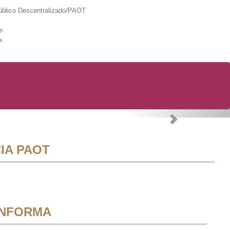
lico Descentralizado/PAOT
s
a
Next
IA PAOT
INFORMA