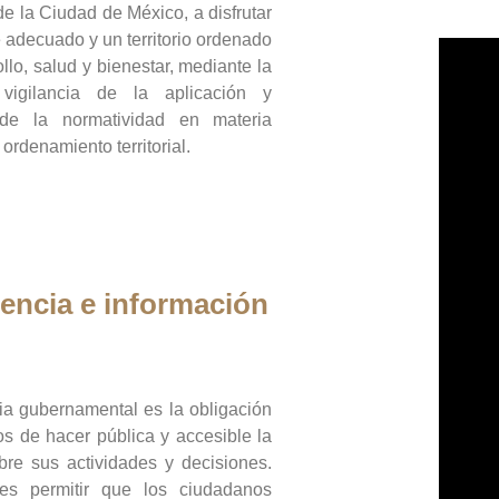
de la Ciudad de México, a disfrutar
 adecuado y un territorio ordenado
llo, salud y bienestar, mediante la
vigilancia de la aplicación y
 de la normatividad en materia
 ordenamiento territorial.
encia e información
ia gubernamental es la obligación
os de hacer pública y accesible la
bre sus actividades y decisiones.
es permitir que los ciudadanos