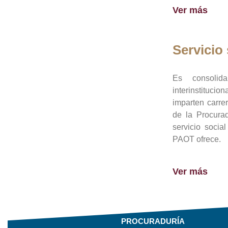
Ver más
Servicio 
Es consolid
interinstituci
imparten carre
de la Procura
servicio socia
PAOT ofrece.
Ver más
PROCURADURÍA