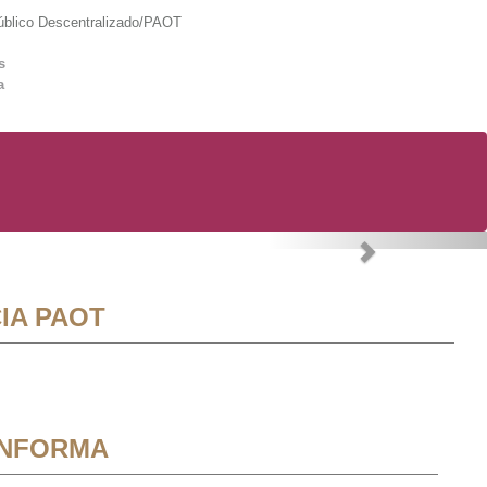
lico Descentralizado/PAOT
s
a
Next
IA PAOT
INFORMA