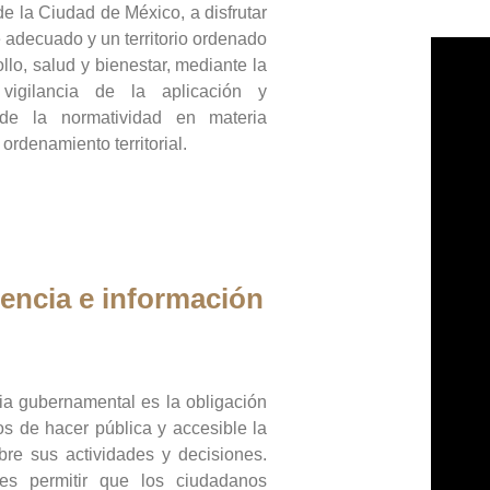
de la Ciudad de México, a disfrutar
 adecuado y un territorio ordenado
llo, salud y bienestar, mediante la
vigilancia de la aplicación y
 de la normatividad en materia
 ordenamiento territorial.
encia e información
ia gubernamental es la obligación
os de hacer pública y accesible la
bre sus actividades y decisiones.
es permitir que los ciudadanos