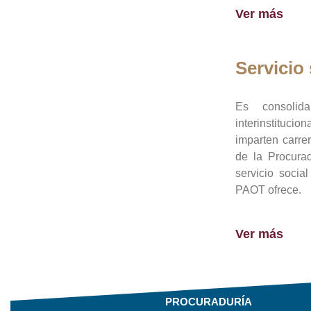
Ver más
Servicio 
Es consolid
interinstituci
imparten carre
de la Procura
servicio socia
PAOT ofrece.
Ver más
PROCURADURÍA