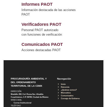
Informes PAOT
Información destacada de las acciones
PAOT
Verificadores PAOT
Personal PAOT autorizado
con funciones de verificación
Comunicados PAOT
Acciones destacadas PAOT
PROCURADURÍA AMBIENTAL Y
Navegación
DEL ORDENAMIENTO
Inicio
TERRITORIAL DE LA CDMX
Denuncia
¿Quiénes somos?
DIRECCIÓN
Micrositios
Medellín 202, Col. Roma Sur, Alcaldía
Comunicados
Cuauhtémoc, C.P. 06700, Ciudad de México
Consejo de Gobierno
WEB E-MAIL
Correo Institucional
TELÉFONO