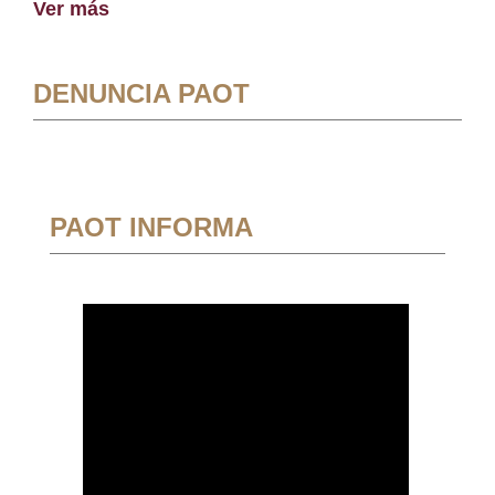
Ver más
DENUNCIA PAOT
PAOT INFORMA