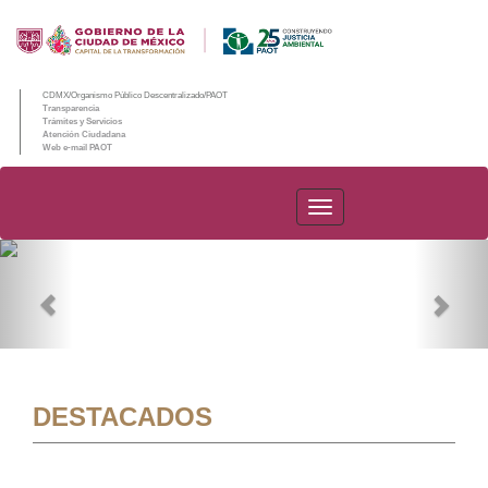
CDMX/Organismo Público Descentralizado/PAOT
Transparencia
Trámites y Servicios
Atención Ciudadana
Web e-mail PAOT
PAOT
Previous
Nex
DESTACADOS