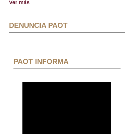
Ver más
DENUNCIA PAOT
PAOT INFORMA