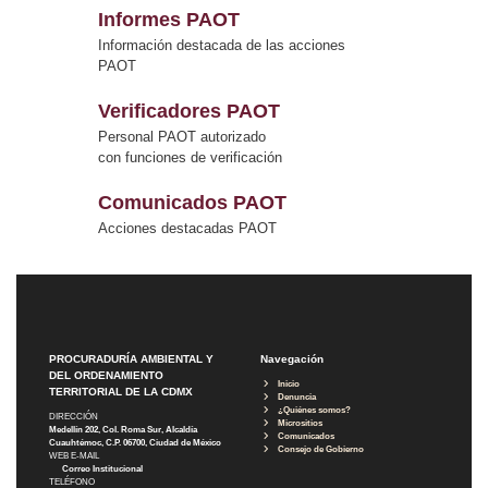
Informes PAOT
Información destacada de las acciones
PAOT
Verificadores PAOT
Personal PAOT autorizado
con funciones de verificación
Comunicados PAOT
Acciones destacadas PAOT
PROCURADURÍA AMBIENTAL Y
Navegación
DEL ORDENAMIENTO
Inicio
TERRITORIAL DE LA CDMX
Denuncia
¿Quiénes somos?
DIRECCIÓN
Micrositios
Medellín 202, Col. Roma Sur, Alcaldía
Comunicados
Cuauhtémoc, C.P. 06700, Ciudad de México
Consejo de Gobierno
WEB E-MAIL
Correo Institucional
TELÉFONO