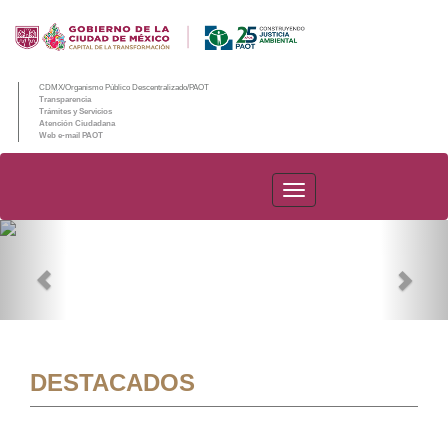
CDMX/Organismo Público Descentralizado/PAOT
Transparencia
Trámites y Servicios
Atención Ciudadana
Web e-mail PAOT
PAOT
Previous
Nex
DESTACADOS