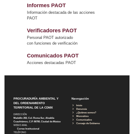
Informes PAOT
Información destacada de las acciones
PAOT
Verificadores PAOT
Personal PAOT autorizado
con funciones de verificación
Comunicados PAOT
Acciones destacadas PAOT
PROCURADURÍA AMBIENTAL Y
Navegación
DEL ORDENAMIENTO
Inicio
TERRITORIAL DE LA CDMX
Denuncia
¿Quiénes somos?
DIRECCIÓN
Micrositios
Medellín 202, Col. Roma Sur, Alcaldía
Comunicados
Cuauhtémoc, C.P. 06700, Ciudad de México
Consejo de Gobierno
WEB E-MAIL
Correo Institucional
TELÉFONO