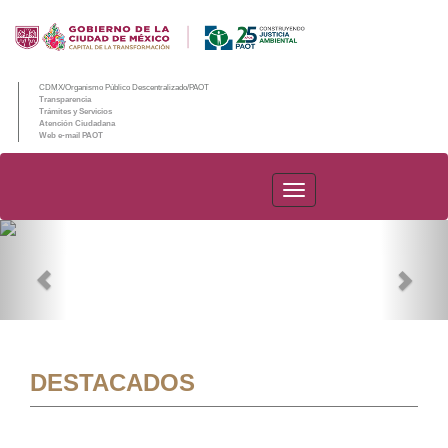
CDMX/Organismo Público Descentralizado/PAOT
Transparencia
Trámites y Servicios
Atención Ciudadana
Web e-mail PAOT
PAOT
Previous
Nex
DESTACADOS