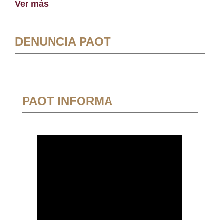
Ver más
DENUNCIA PAOT
PAOT INFORMA