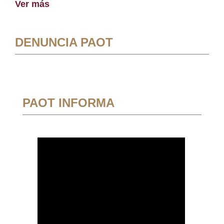
Ver más
DENUNCIA PAOT
PAOT INFORMA