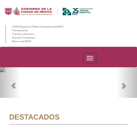
CDMX/Organismo Público Descentralizado/PAOT
Transparencia
Trámites y Servicios
Atención Ciudadana
Web e-mail PAOT
PAOT
Previous
Nex
DESTACADOS