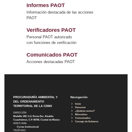
Informes PAOT
Información destacada de las acciones
PAOT
Verificadores PAOT
Personal PAOT autorizado
con funciones de verificación
Comunicados PAOT
Acciones destacadas PAOT
PROCURADURÍA AMBIENTAL Y
Navegación
DEL ORDENAMIENTO
Inicio
TERRITORIAL DE LA CDMX
Denuncia
¿Quiénes somos?
DIRECCIÓN
Micrositios
Medellín 202, Col. Roma Sur, Alcaldía
Comunicados
Cuauhtémoc, C.P. 06700, Ciudad de México
Consejo de Gobierno
WEB E-MAIL
Correo Institucional
TELÉFONO