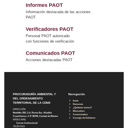
Informes PAOT
Información destacada de las acciones
PAOT
Verificadores PAOT
Personal PAOT autorizado
con funciones de verificación
Comunicados PAOT
Acciones destacadas PAOT
PROCURADURÍA AMBIENTAL Y
Navegación
DEL ORDENAMIENTO
Inicio
TERRITORIAL DE LA CDMX
Denuncia
¿Quiénes somos?
DIRECCIÓN
Micrositios
Medellín 202, Col. Roma Sur, Alcaldía
Comunicados
Cuauhtémoc, C.P. 06700, Ciudad de México
Consejo de Gobierno
WEB E-MAIL
Correo Institucional
TELÉFONO