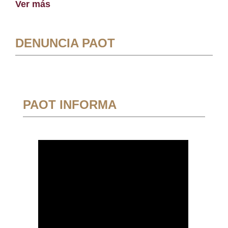
Ver más
DENUNCIA PAOT
PAOT INFORMA