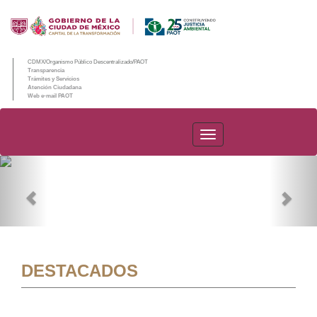
CDMX/Organismo Público Descentralizado/PAOT
Transparencia
Trámites y Servicios
Atención Ciudadana
Web e-mail PAOT
PAOT
Previous
Nex
DESTACADOS