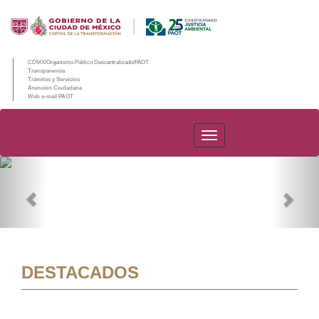
CDMX/Organismo Público Descentralizado/PAOT
Transparencia
Trámites y Servicios
Atención Ciudadana
Web e-mail PAOT
PAOT
Previous
Nex
DESTACADOS