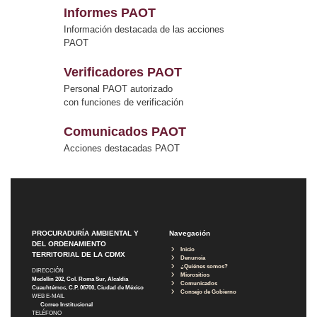
Informes PAOT
Información destacada de las acciones
PAOT
Verificadores PAOT
Personal PAOT autorizado
con funciones de verificación
Comunicados PAOT
Acciones destacadas PAOT
PROCURADURÍA AMBIENTAL Y
Navegación
DEL ORDENAMIENTO
Inicio
TERRITORIAL DE LA CDMX
Denuncia
¿Quiénes somos?
DIRECCIÓN
Micrositios
Medellín 202, Col. Roma Sur, Alcaldía
Comunicados
Cuauhtémoc, C.P. 06700, Ciudad de México
Consejo de Gobierno
WEB E-MAIL
Correo Institucional
TELÉFONO