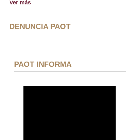
Ver más
DENUNCIA PAOT
PAOT INFORMA