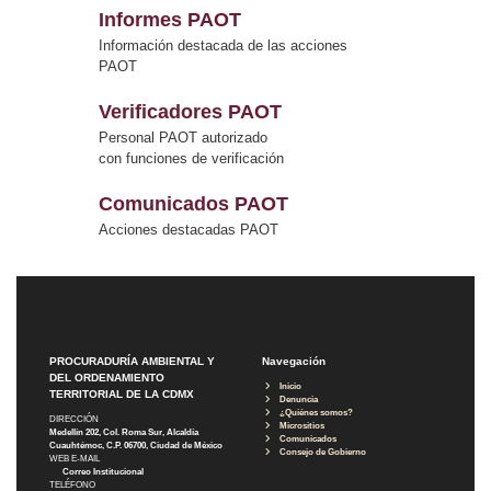
Informes PAOT
Información destacada de las acciones
PAOT
Verificadores PAOT
Personal PAOT autorizado
con funciones de verificación
Comunicados PAOT
Acciones destacadas PAOT
PROCURADURÍA AMBIENTAL Y
Navegación
DEL ORDENAMIENTO
Inicio
TERRITORIAL DE LA CDMX
Denuncia
¿Quiénes somos?
DIRECCIÓN
Micrositios
Medellín 202, Col. Roma Sur, Alcaldía
Comunicados
Cuauhtémoc, C.P. 06700, Ciudad de México
Consejo de Gobierno
WEB E-MAIL
Correo Institucional
TELÉFONO