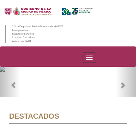
CDMX/Organismo Público Descentralizado/PAOT
Transparencia
Trámites y Servicios
Atención Ciudadana
Web e-mail PAOT
PAOT
Previous
Nex
DESTACADOS