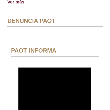
Ver más
DENUNCIA PAOT
PAOT INFORMA