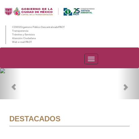
CDMX/Organismo Público Descentralizado/PAOT
Transparencia
Trámites y Servicios
Atención Ciudadana
Web e-mail PAOT
PAOT
Previous
Nex
DESTACADOS