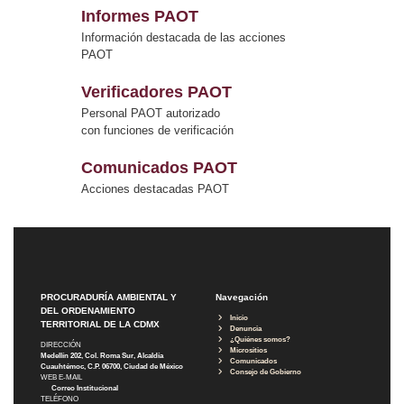
Informes PAOT
Información destacada de las acciones
PAOT
Verificadores PAOT
Personal PAOT autorizado
con funciones de verificación
Comunicados PAOT
Acciones destacadas PAOT
PROCURADURÍA AMBIENTAL Y
Navegación
DEL ORDENAMIENTO
Inicio
TERRITORIAL DE LA CDMX
Denuncia
¿Quiénes somos?
DIRECCIÓN
Micrositios
Medellín 202, Col. Roma Sur, Alcaldía
Comunicados
Cuauhtémoc, C.P. 06700, Ciudad de México
Consejo de Gobierno
WEB E-MAIL
Correo Institucional
TELÉFONO