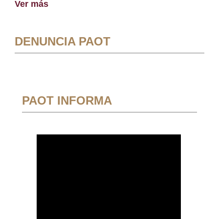
Ver más
DENUNCIA PAOT
PAOT INFORMA