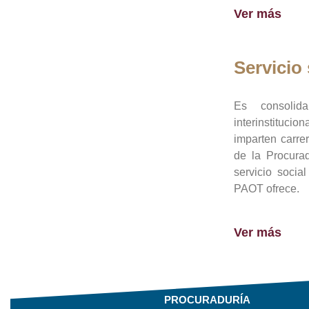
Ver más
Servicio 
Es consolid
interinstituci
imparten carre
de la Procura
servicio socia
PAOT ofrece.
Ver más
PROCURADURÍA