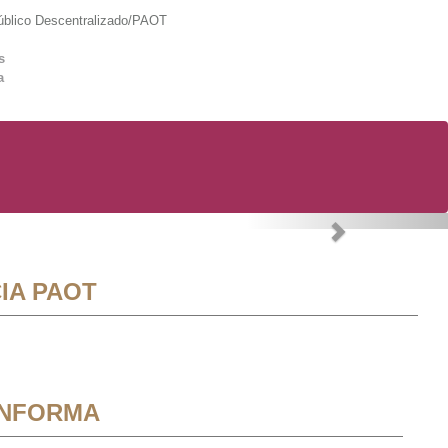
lico Descentralizado/PAOT
s
a
Next
IA PAOT
INFORMA