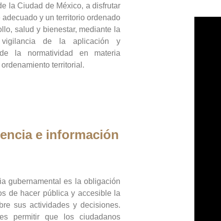
de la Ciudad de México, a disfrutar
 adecuado y un territorio ordenado
llo, salud y bienestar, mediante la
vigilancia de la aplicación y
 de la normatividad en materia
 ordenamiento territorial.
encia e información
ia gubernamental es la obligación
os de hacer pública y accesible la
bre sus actividades y decisiones.
es permitir que los ciudadanos