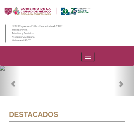
CDMX/Organismo Público Descentralizado/PAOT
Transparencia
Trámites y Servicios
Atención Ciudadana
Web e-mail PAOT
PAOT
Previous
Nex
DESTACADOS