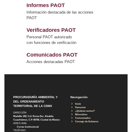
Informes PAOT
Información destacada de las acciones
PAOT
Verificadores PAOT
Personal PAOT autorizado
con funciones de verificación
Comunicados PAOT
Acciones destacadas PAOT
PROCURADURÍA AMBIENTAL Y
Navegación
DEL ORDENAMIENTO
Inicio
TERRITORIAL DE LA CDMX
Denuncia
¿Quiénes somos?
DIRECCIÓN
Micrositios
Medellín 202, Col. Roma Sur, Alcaldía
Comunicados
Cuauhtémoc, C.P. 06700, Ciudad de México
Consejo de Gobierno
WEB E-MAIL
Correo Institucional
TELÉFONO