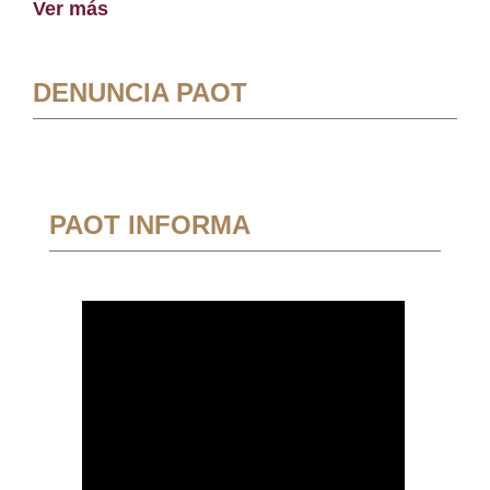
Ver más
DENUNCIA PAOT
PAOT INFORMA