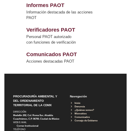
Informes PAOT
Información destacada de las acciones
PAOT
Verificadores PAOT
Personal PAOT autorizado
con funciones de verificación
Comunicados PAOT
Acciones destacadas PAOT
PROCURADURÍA AMBIENTAL Y
Navegación
DEL ORDENAMIENTO
Inicio
TERRITORIAL DE LA CDMX
Denuncia
¿Quiénes somos?
DIRECCIÓN
Micrositios
Medellín 202, Col. Roma Sur, Alcaldía
Comunicados
Cuauhtémoc, C.P. 06700, Ciudad de México
Consejo de Gobierno
WEB E-MAIL
Correo Institucional
TELÉFONO