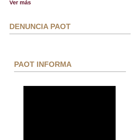
Ver más
DENUNCIA PAOT
PAOT INFORMA