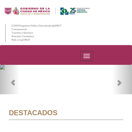
CDMX/Organismo Público Descentralizado/PAOT
Transparencia
Trámites y Servicios
Atención Ciudadana
Web e-mail PAOT
PAOT
Previous
Nex
DESTACADOS