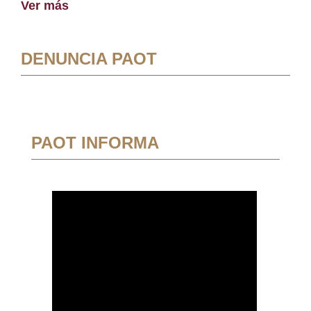
Ver más
DENUNCIA PAOT
PAOT INFORMA