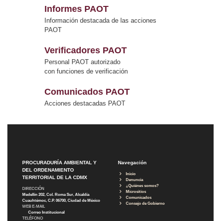
Informes PAOT
Información destacada de las acciones
PAOT
Verificadores PAOT
Personal PAOT autorizado
con funciones de verificación
Comunicados PAOT
Acciones destacadas PAOT
PROCURADURÍA AMBIENTAL Y
Navegación
DEL ORDENAMIENTO
Inicio
TERRITORIAL DE LA CDMX
Denuncia
¿Quiénes somos?
DIRECCIÓN
Micrositios
Medellín 202, Col. Roma Sur, Alcaldía
Comunicados
Cuauhtémoc, C.P. 06700, Ciudad de México
Consejo de Gobierno
WEB E-MAIL
Correo Institucional
TELÉFONO