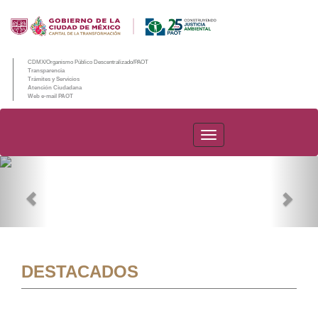
CDMX/Organismo Público Descentralizado/PAOT
Transparencia
Trámites y Servicios
Atención Ciudadana
Web e-mail PAOT
PAOT
Previous
Nex
DESTACADOS