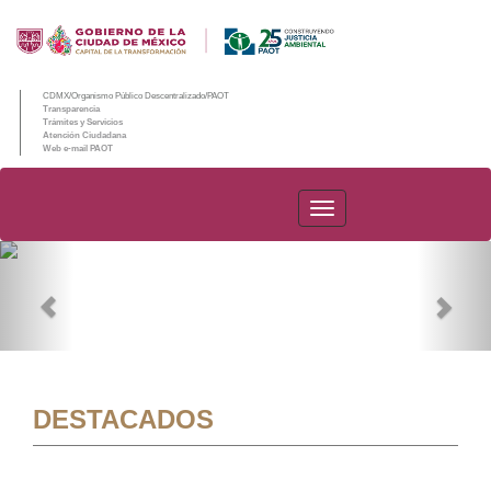
CDMX/Organismo Público Descentralizado/PAOT
Transparencia
Trámites y Servicios
Atención Ciudadana
Web e-mail PAOT
PAOT
Previous
Nex
DESTACADOS