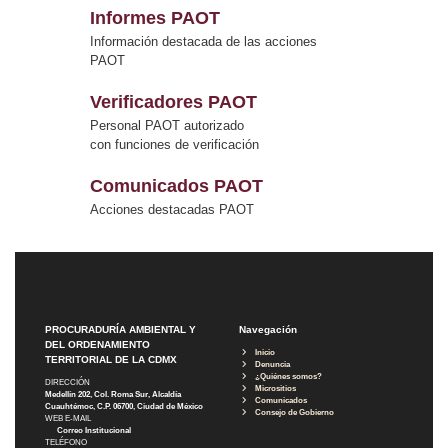
Informes PAOT
Información destacada de las acciones
PAOT
Verificadores PAOT
Personal PAOT autorizado
con funciones de verificación
Comunicados PAOT
Acciones destacadas PAOT
PROCURADURÍA AMBIENTAL Y
Navegación
DEL ORDENAMIENTO
Inicio
TERRITORIAL DE LA CDMX
Denuncia
¿Quiénes somos?
DIRECCIÓN
Micrositios
Medellín 202, Col. Roma Sur, Alcaldía
Comunicados
Cuauhtémoc, C.P. 06700, Ciudad de México
Consejo de Gobierno
WEB E-MAIL
Correo Institucional
TELÉFONO