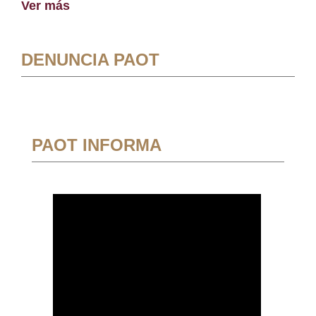
Ver más
DENUNCIA PAOT
PAOT INFORMA