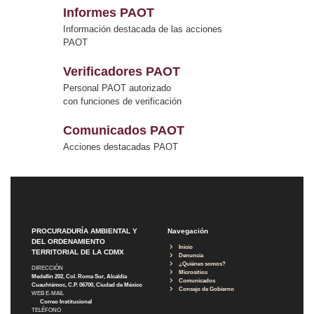
Informes PAOT
Información destacada de las acciones
PAOT
Verificadores PAOT
Personal PAOT autorizado
con funciones de verificación
Comunicados PAOT
Acciones destacadas PAOT
PROCURADURÍA AMBIENTAL Y
Navegación
DEL ORDENAMIENTO
Inicio
TERRITORIAL DE LA CDMX
Denuncia
¿Quiénes somos?
DIRECCIÓN
Micrositios
Medellín 202, Col. Roma Sur, Alcaldía
Comunicados
Cuauhtémoc, C.P. 06700, Ciudad de México
Consejo de Gobierno
WEB E-MAIL
Correo Institucional
TELÉFONO