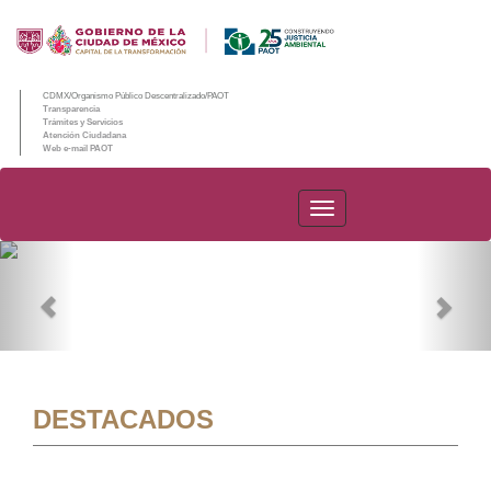
CDMX/Organismo Público Descentralizado/PAOT
Transparencia
Trámites y Servicios
Atención Ciudadana
Web e-mail PAOT
PAOT
Previous
Nex
DESTACADOS