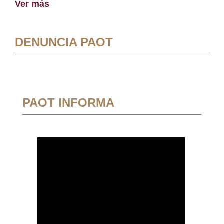
Ver más
DENUNCIA PAOT
PAOT INFORMA