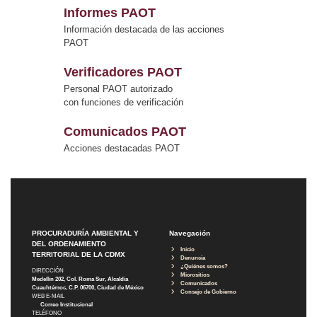
Informes PAOT
Información destacada de las acciones
PAOT
Verificadores PAOT
Personal PAOT autorizado
con funciones de verificación
Comunicados PAOT
Acciones destacadas PAOT
PROCURADURÍA AMBIENTAL Y
Navegación
DEL ORDENAMIENTO
Inicio
TERRITORIAL DE LA CDMX
Denuncia
¿Quiénes somos?
DIRECCIÓN
Micrositios
Medellín 202, Col. Roma Sur, Alcaldía
Comunicados
Cuauhtémoc, C.P. 06700, Ciudad de México
Consejo de Gobierno
WEB E-MAIL
Correo Institucional
TELÉFONO