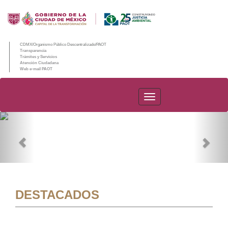
CDMX/Organismo Público Descentralizado/PAOT
Transparencia
Trámites y Servicios
Atención Ciudadana
Web e-mail PAOT
PAOT
Previous
Nex
DESTACADOS