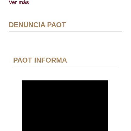
Ver más
DENUNCIA PAOT
PAOT INFORMA