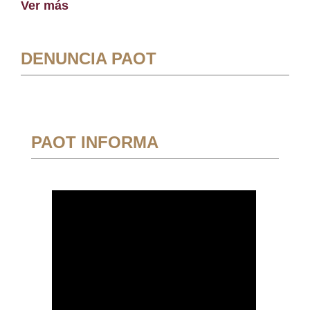
Ver más
DENUNCIA PAOT
PAOT INFORMA