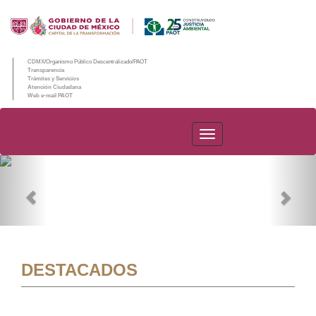
CDMX/Organismo Público Descentralizado/PAOT
Transparencia
Trámites y Servicios
Atención Ciudadana
Web e-mail PAOT
PAOT
Previous
Nex
DESTACADOS