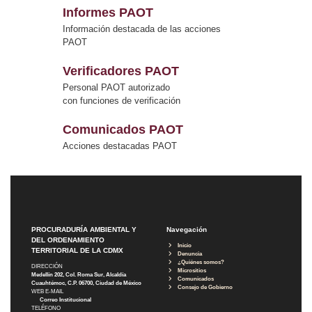
Informes PAOT
Información destacada de las acciones
PAOT
Verificadores PAOT
Personal PAOT autorizado
con funciones de verificación
Comunicados PAOT
Acciones destacadas PAOT
PROCURADURÍA AMBIENTAL Y
Navegación
DEL ORDENAMIENTO
Inicio
TERRITORIAL DE LA CDMX
Denuncia
¿Quiénes somos?
DIRECCIÓN
Micrositios
Medellín 202, Col. Roma Sur, Alcaldía
Comunicados
Cuauhtémoc, C.P. 06700, Ciudad de México
Consejo de Gobierno
WEB E-MAIL
Correo Institucional
TELÉFONO