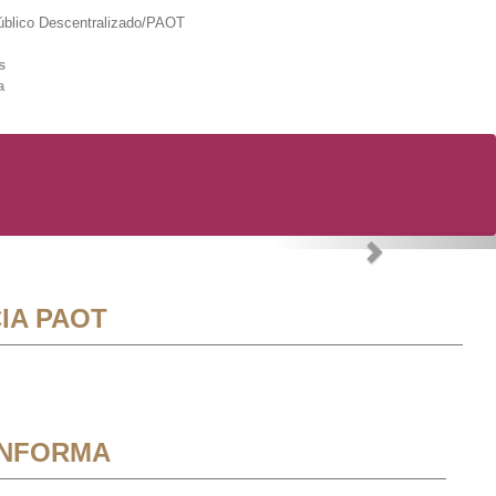
lico Descentralizado/PAOT
s
a
Next
IA PAOT
INFORMA