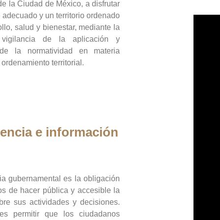
de la Ciudad de México, a disfrutar
 adecuado y un territorio ordenado
llo, salud y bienestar, mediante la
vigilancia de la aplicación y
 de la normatividad en materia
 ordenamiento territorial.
encia e información
ia gubernamental es la obligación
os de hacer pública y accesible la
bre sus actividades y decisiones.
es permitir que los ciudadanos