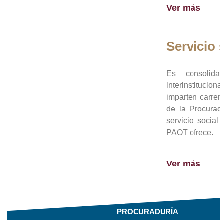
Ver más
Servicio 
Es consolid
interinstituci
imparten carre
de la Procura
servicio socia
PAOT ofrece.
Ver más
PROCURADURÍA