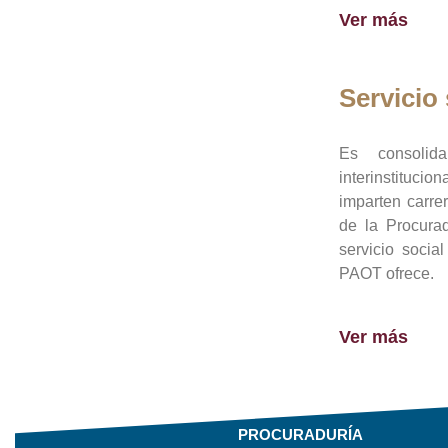
Ver más
Servicio 
Es consolid
interinstituci
imparten carre
de la Procura
servicio socia
PAOT ofrece.
Ver más
PROCURADURÍA