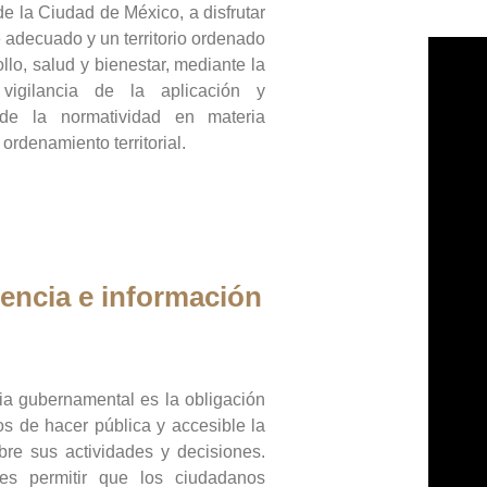
de la Ciudad de México, a disfrutar
 adecuado y un territorio ordenado
llo, salud y bienestar, mediante la
vigilancia de la aplicación y
 de la normatividad en materia
 ordenamiento territorial.
encia e información
ia gubernamental es la obligación
os de hacer pública y accesible la
bre sus actividades y decisiones.
es permitir que los ciudadanos