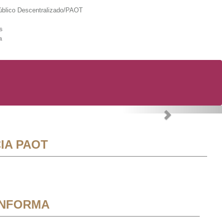
lico Descentralizado/PAOT
s
a
Next
IA PAOT
INFORMA