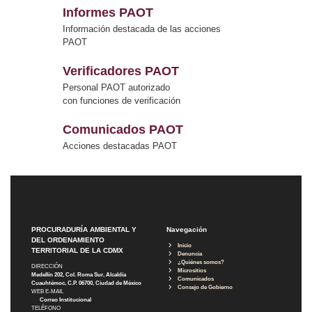
Informes PAOT
Información destacada de las acciones
PAOT
Verificadores PAOT
Personal PAOT autorizado
con funciones de verificación
Comunicados PAOT
Acciones destacadas PAOT
PROCURADURÍA AMBIENTAL Y
Navegación
DEL ORDENAMIENTO
Inicio
TERRITORIAL DE LA CDMX
Denuncia
¿Quiénes somos?
DIRECCIÓN
Micrositios
Medellín 202, Col. Roma Sur, Alcaldía
Comunicados
Cuauhtémoc, C.P. 06700, Ciudad de México
Consejo de Gobierno
WEB E-MAIL
Correo Institucional
TELÉFONO