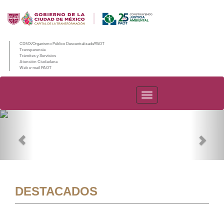
CDMX/Organismo Público Descentralizado/PAOT
Transparencia
Trámites y Servicios
Atención Ciudadana
Web e-mail PAOT
PAOT
Previous
Nex
DESTACADOS