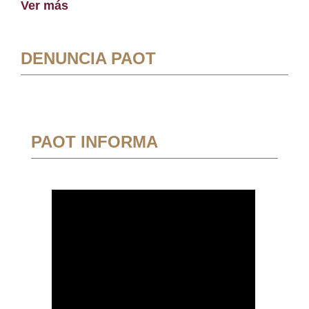
Ver más
DENUNCIA PAOT
PAOT INFORMA