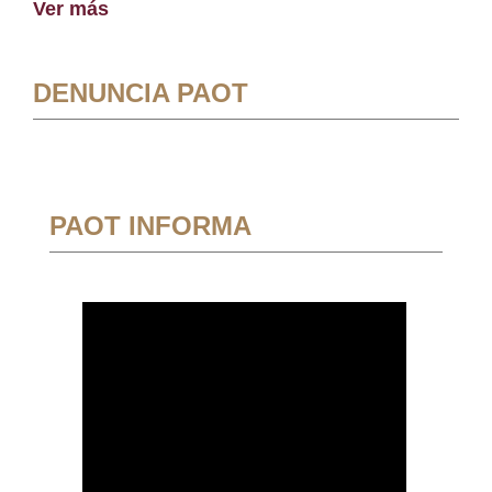
Ver más
DENUNCIA PAOT
PAOT INFORMA