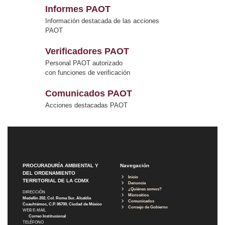
Informes PAOT
Información destacada de las acciones
PAOT
Verificadores PAOT
Personal PAOT autorizado
con funciones de verificación
Comunicados PAOT
Acciones destacadas PAOT
PROCURADURÍA AMBIENTAL Y
Navegación
DEL ORDENAMIENTO
Inicio
TERRITORIAL DE LA CDMX
Denuncia
¿Quiénes somos?
DIRECCIÓN
Micrositios
Medellín 202, Col. Roma Sur, Alcaldía
Comunicados
Cuauhtémoc, C.P. 06700, Ciudad de México
Consejo de Gobierno
WEB E-MAIL
Correo Institucional
TELÉFONO