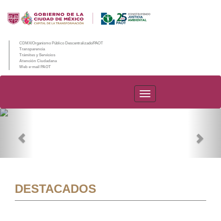
CDMX/Organismo Público Descentralizado/PAOT
Transparencia
Trámites y Servicios
Atención Ciudadana
Web e-mail PAOT
PAOT
Previous
Nex
DESTACADOS