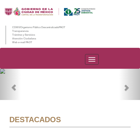
CDMX/Organismo Público Descentralizado/PAOT
Transparencia
Trámites y Servicios
Atención Ciudadana
Web e-mail PAOT
PAOT
Previous
Nex
DESTACADOS