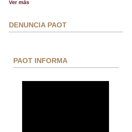
Ver más
DENUNCIA PAOT
PAOT INFORMA