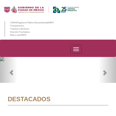
CDMX/Organismo Público Descentralizado/PAOT
Transparencia
Trámites y Servicios
Atención Ciudadana
Web e-mail PAOT
PAOT
Previous
Nex
DESTACADOS