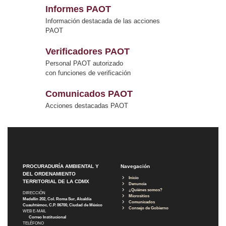
Informes PAOT
Información destacada de las acciones
PAOT
Verificadores PAOT
Personal PAOT autorizado
con funciones de verificación
Comunicados PAOT
Acciones destacadas PAOT
PROCURADURÍA AMBIENTAL Y
Navegación
DEL ORDENAMIENTO
Inicio
TERRITORIAL DE LA CDMX
Denuncia
¿Quiénes somos?
DIRECCIÓN
Micrositios
Medellín 202, Col. Roma Sur, Alcaldía
Comunicados
Cuauhtémoc, C.P. 06700, Ciudad de México
Consejo de Gobierno
WEB E-MAIL
Correo Institucional
TELÉFONO