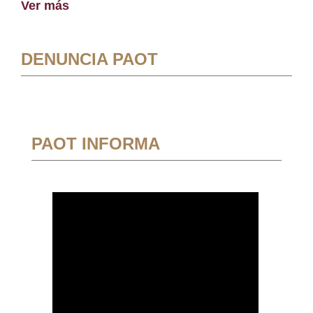
Ver más
DENUNCIA PAOT
PAOT INFORMA