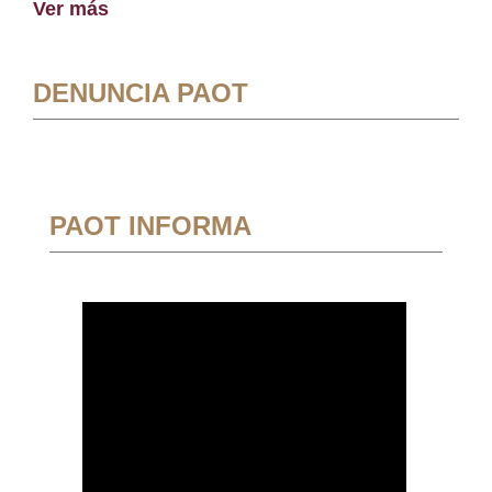
Ver más
DENUNCIA PAOT
PAOT INFORMA