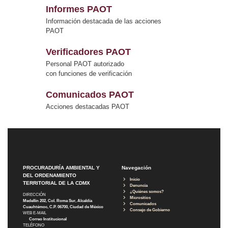
Informes PAOT
Información destacada de las acciones
PAOT
Verificadores PAOT
Personal PAOT autorizado
con funciones de verificación
Comunicados PAOT
Acciones destacadas PAOT
PROCURADURÍA AMBIENTAL Y
Navegación
DEL ORDENAMIENTO
Inicio
TERRITORIAL DE LA CDMX
Denuncia
¿Quiénes somos?
DIRECCIÓN
Micrositios
Medellín 202, Col. Roma Sur, Alcaldía
Comunicados
Cuauhtémoc, C.P. 06700, Ciudad de México
Consejo de Gobierno
WEB E-MAIL
Correo Institucional
TELÉFONO