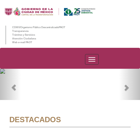
CDMX/Organismo Público Descentralizado/PAOT
Transparencia
Trámites y Servicios
Atención Ciudadana
Web e-mail PAOT
PAOT
Previous
Nex
DESTACADOS