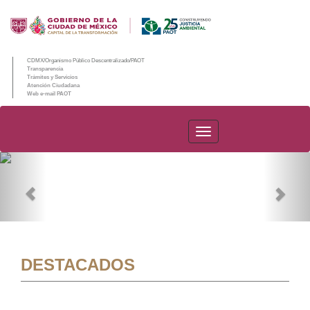
CDMX/Organismo Público Descentralizado/PAOT
Transparencia
Trámites y Servicios
Atención Ciudadana
Web e-mail PAOT
PAOT
Previous
Nex
DESTACADOS