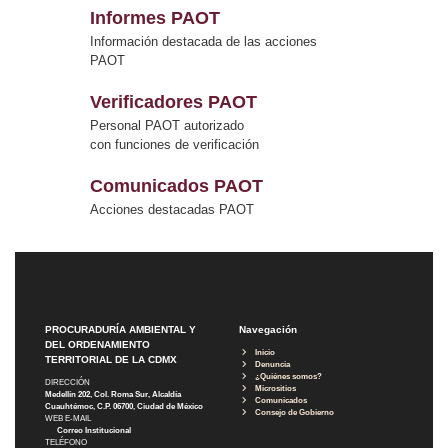
Informes PAOT
Información destacada de las acciones
PAOT
Verificadores PAOT
Personal PAOT autorizado
con funciones de verificación
Comunicados PAOT
Acciones destacadas PAOT
PROCURADURÍA AMBIENTAL Y
Navegación
DEL ORDENAMIENTO
Inicio
TERRITORIAL DE LA CDMX
Denuncia
¿Quiénes somos?
DIRECCIÓN
Micrositios
Medellín 202, Col. Roma Sur, Alcaldía
Comunicados
Cuauhtémoc, C.P. 06700, Ciudad de México
Consejo de Gobierno
WEB E-MAIL
Correo Institucional
TELÉFONO