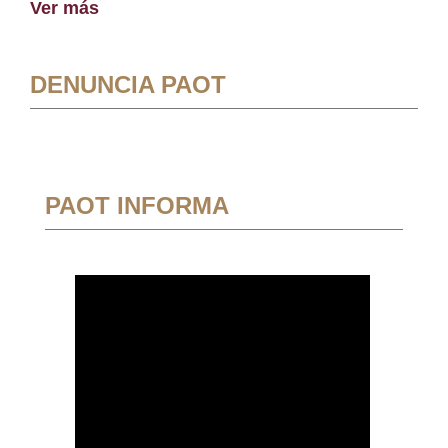
Ver más
DENUNCIA PAOT
PAOT INFORMA