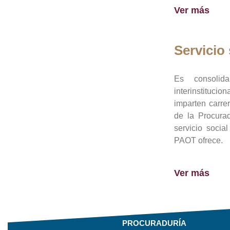
Ver más
Servicio 
Es consolid
interinstituci
imparten carre
de la Procura
servicio socia
PAOT ofrece.
Ver más
PROCURADURÍA