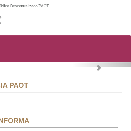
lico Descentralizado/PAOT
s
a
Next
IA PAOT
INFORMA