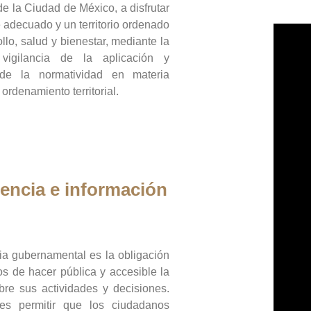
de la Ciudad de México, a disfrutar
 adecuado y un territorio ordenado
llo, salud y bienestar, mediante la
vigilancia de la aplicación y
 de la normatividad en materia
 ordenamiento territorial.
encia e información
ia gubernamental es la obligación
os de hacer pública y accesible la
bre sus actividades y decisiones.
es permitir que los ciudadanos