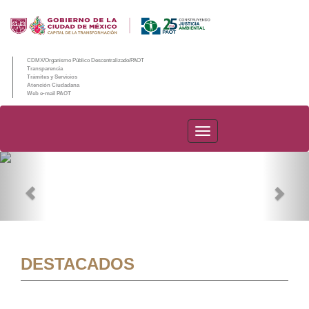
CDMX/Organismo Público Descentralizado/PAOT
Transparencia
Trámites y Servicios
Atención Ciudadana
Web e-mail PAOT
PAOT
Previous
Nex
DESTACADOS