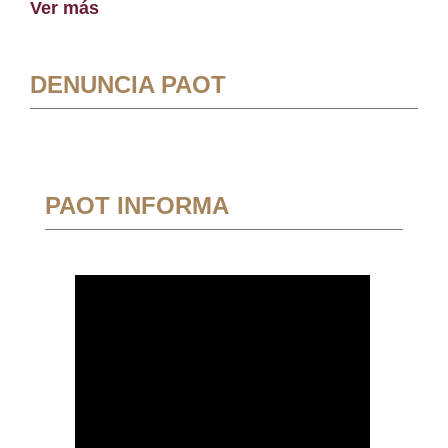
Ver más
DENUNCIA PAOT
PAOT INFORMA