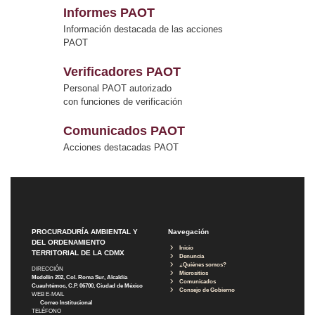
Informes PAOT
Información destacada de las acciones
PAOT
Verificadores PAOT
Personal PAOT autorizado
con funciones de verificación
Comunicados PAOT
Acciones destacadas PAOT
PROCURADURÍA AMBIENTAL Y
Navegación
DEL ORDENAMIENTO
Inicio
TERRITORIAL DE LA CDMX
Denuncia
¿Quiénes somos?
DIRECCIÓN
Micrositios
Medellín 202, Col. Roma Sur, Alcaldía
Comunicados
Cuauhtémoc, C.P. 06700, Ciudad de México
Consejo de Gobierno
WEB E-MAIL
Correo Institucional
TELÉFONO